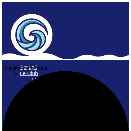
Accueil
42 évènements found.
Le Club
Les manchettes
Nageuses du mois
Code d’éthique
Nos politiques
C. A.
Financement
Récréatif
Inscription récréatif
Compétitif