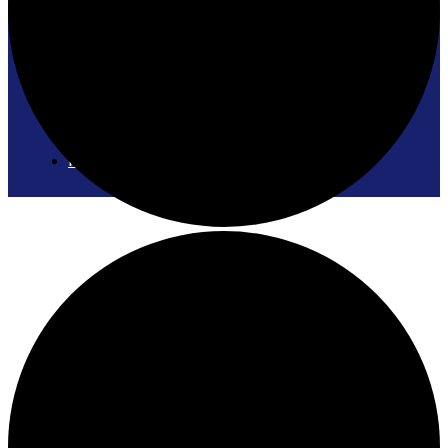
Compétitions
Politiques compétition
Nos équipes compétitives
Sport-Étude
Inscription compétitif
Calendrier
Partenaires
Natation Artistique
Informations
GatinEau