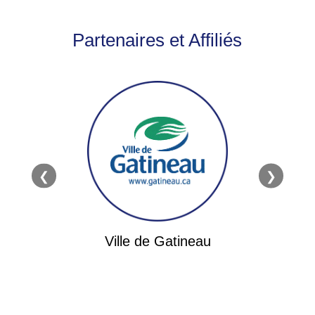
Partenaires et Affiliés
❮
❯
bec
Ass
Ville de Gatineau